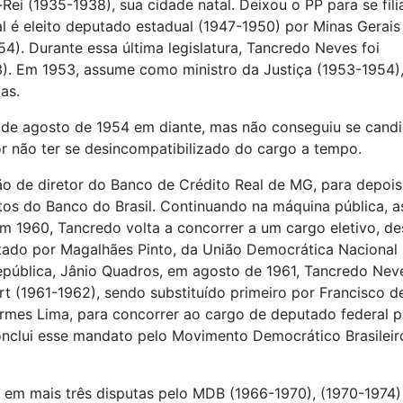
ei (1935-1938), sua cidade natal. Deixou o PP para se fili
l é eleito deputado estadual (1947-1950) por Minas Gerais 
4). Durante essa última legislatura, Tancredo Neves foi
). Em 1953, assume como ministro da Justiça (1953-1954)
as.
de agosto de 1954 em diante, mas não conseguiu se candi
or não ter se desincompatibilizado do cargo a tempo.
ão de diretor do Banco de Crédito Real de MG, para depois
tos do Banco do Brasil. Continuando na máquina pública, 
m 1960, Tancredo volta a concorrer a um cargo eletivo, de
ado por Magalhães Pinto, da União Democrática Nacional
pública, Jânio Quadros, em agosto de 1961, Tancredo Nev
t (1961-1962), sendo substituído primeiro por Francisco d
rmes Lima, para concorrer ao cargo de deputado federal p
onclui esse mandato pelo Movimento Democrático Brasileir
l em mais três disputas pelo MDB (1966-1970), (1970-1974)