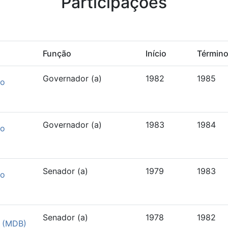
Participações
Função
Início
Términ
Governador (a)
1982
1985
co
Governador (a)
1983
1984
co
Senador (a)
1979
1983
co
Senador (a)
1978
1982
o (MDB)