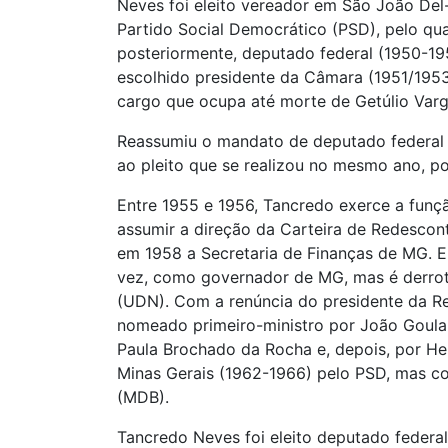
Neves foi eleito vereador em São João Del-R
Partido Social Democrático (PSD), pelo qua
posteriormente, deputado federal (1950-195
escolhido presidente da Câmara (1951/1953
cargo que ocupa até morte de Getúlio Varg
Reassumiu o mandato de deputado federal 
ao pleito que se realizou no mesmo ano, p
Entre 1955 e 1956, Tancredo exerce a funç
assumir a direção da Carteira de Redescon
em 1958 a Secretaria de Finanças de MG. E
vez, como governador de MG, mas é derrot
(UDN). Com a renúncia do presidente da Re
nomeado primeiro-ministro por João Goular
Paula Brochado da Rocha e, depois, por He
Minas Gerais (1962-1966) pelo PSD, mas c
(MDB).
Tancredo Neves foi eleito deputado federa