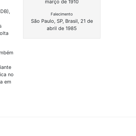
março de 1910
MDB),
Falecimento
São Paulo, SP, Brasil, 21 de
s
abril de 1985
olta
também
iante
ica no
ca em