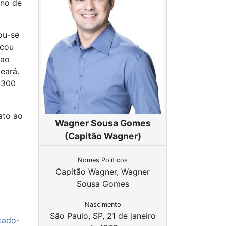
ano de
iou-se
icou
 ao
eará.
(300
ato ao
Wagner Sousa Gomes
(Capitão Wagner)
Nomes Políticos
Capitão Wagner, Wagner
Sousa Gomes
Nascimento
São Paulo, SP, 21 de janeiro
tado-