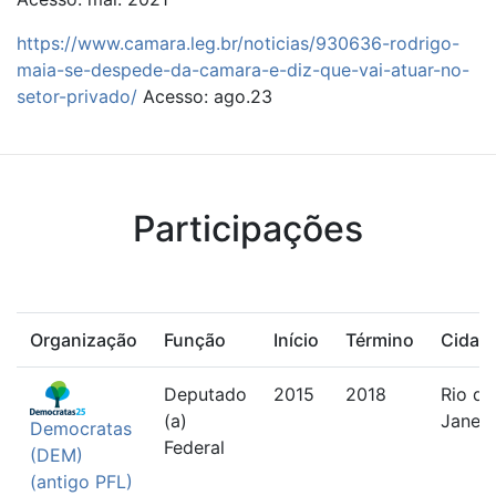
https://www.camara.leg.br/noticias/930636-rodrigo-
maia-se-despede-da-camara-e-diz-que-vai-atuar-no-
setor-privado/
Acesso: ago.23
Participações
Organização
Função
Início
Término
Cidad
Deputado
2015
2018
Rio de
(a)
Janeir
Democratas
Federal
(DEM)
(antigo PFL)