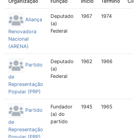
Organização
Função
Início
Término
Cid
Deputado
1967
1974
Aliança
(a)
Federal
Renovadora
Nacional
(ARENA)
Deputado
1962
1966
Partido
(a)
Federal
de
Representação
Popular (PRP)
Fundador
1945
1965
Partido
(a) do
partido
de
Representação
Popular (PRP)