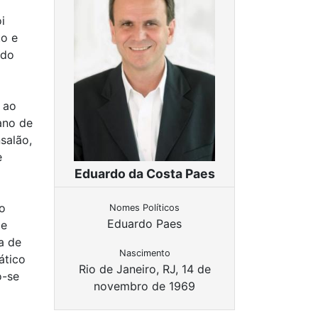
i
to e
ado
 ao
ano de
salão,
e
Eduardo da Costa Paes
o
Nomes Políticos
Eduardo Paes
de
a de
Nascimento
ático
Rio de Janeiro, RJ, 14 de
o-se
novembro de 1969