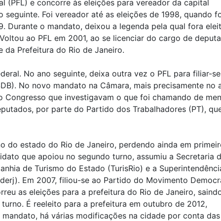
ral (PFL) e concorre às eleições para vereador da capital
seguinte. Foi vereador até as eleições de 1998, quando fo
. Durante o mandato, deixou a legenda pela qual fora elei
. Voltou ao PFL em 2001, ao se licenciar do cargo de deput
 da Prefeitura do Rio de Janeiro.
eral. No ano seguinte, deixa outra vez o PFL para filiar-se
(PSDB). No novo mandato na Câmara, mais precisamente no 
 do Congresso que investigavam o que foi chamando de men
utados, por parte do Partido dos Trabalhadores (PT), qu
o do estado do Rio de Janeiro, perdendo ainda em primeir
didato que apoiou no segundo turno, assumiu a Secretaria 
anhia de Turismo do Estado (TurisRio) e a Superintendênci
derj). Em 2007, filiou-se ao Partido do Movimento Democr
rreu as eleições para a prefeitura do Rio de Janeiro, saind
urno. É reeleito para a prefeitura em outubro de 2012,
 mandato, há várias modificações na cidade por conta das