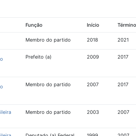
Função
Início
Términ
Membro do partido
2018
2021
Prefeito (a)
2009
2017
co
Membro do partido
2007
2017
co
Membro do partido
2003
2007
leira
Deputado (a) Federal
1999
2007
leira