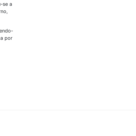
u-se a
rno,
gendo-
da por