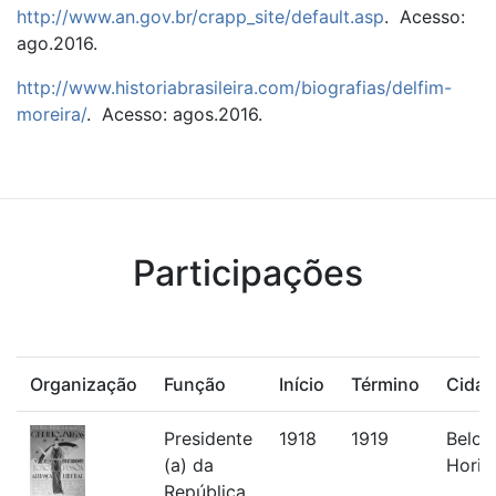
http://www.an.gov.br/crapp_site/default.asp
. Acesso:
ago.2016.
http://www.historiabrasileira.com/biografias/delfim-
moreira/
. Acesso: agos.2016.
Participações
Organização
Função
Início
Término
Cidad
Presidente
1918
1919
Belo
(a) da
Horiz
República